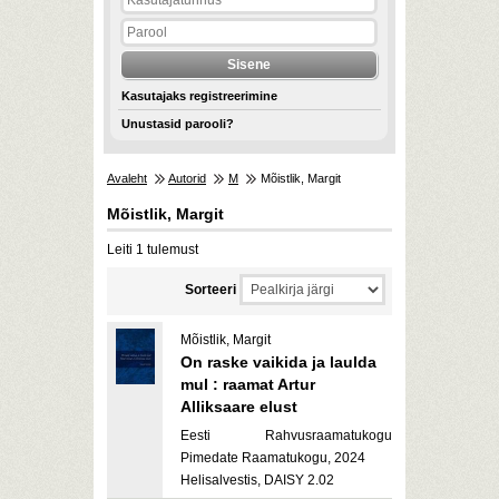
Kasutajaks registreerimine
Unustasid parooli?
Avaleht
Autorid
M
Mõistlik, Margit
Mõistlik, Margit
Leiti 1 tulemust
Sorteeri
Mõistlik, Margit
On raske vaikida ja laulda
mul : raamat Artur
Alliksaare elust
Eesti Rahvusraamatukogu
Pimedate Raamatukogu, 2024
Helisalvestis, DAISY 2.02