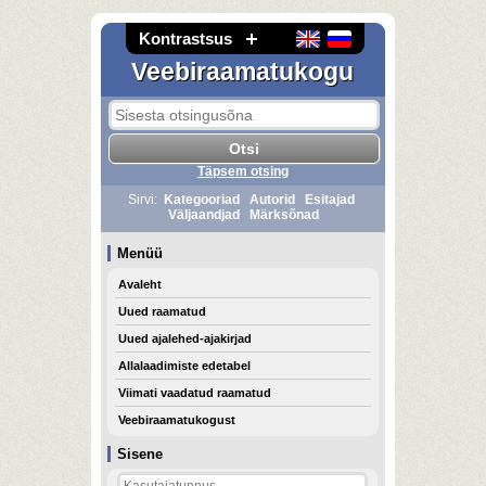
Kontrastsus
Veebiraamatukogu
Täpsem otsing
Sirvi:
Kategooriad
Autorid
Esitajad
Väljaandjad
Märksõnad
Menüü
Avaleht
Uued raamatud
Uued ajalehed-ajakirjad
Allalaadimiste edetabel
Viimati vaadatud raamatud
Veebiraamatukogust
Sisene