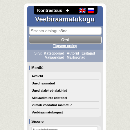
Kontrastsus
Veebiraamatukogu
Täpsem otsing
Sirvi:
Kategooriad
Autorid
Esitajad
Väljaandjad
Märksõnad
Menüü
Avaleht
Uued raamatud
Uued ajalehed-ajakirjad
Allalaadimiste edetabel
Viimati vaadatud raamatud
Veebiraamatukogust
Sisene