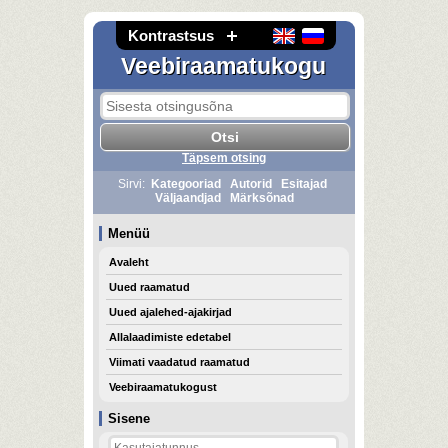
Kontrastsus
Veebiraamatukogu
Täpsem otsing
Sirvi:
Kategooriad
Autorid
Esitajad
Väljaandjad
Märksõnad
Menüü
Avaleht
Uued raamatud
Uued ajalehed-ajakirjad
Allalaadimiste edetabel
Viimati vaadatud raamatud
Veebiraamatukogust
Sisene