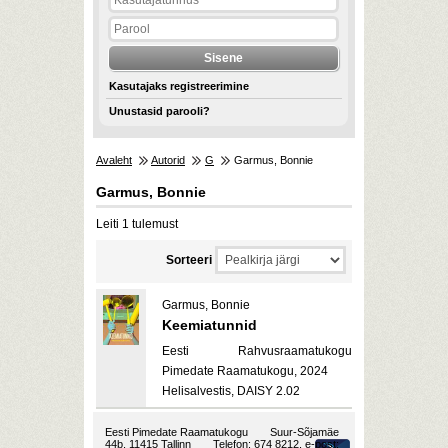
Kasutajaks registreerimine
Unustasid parooli?
Avaleht
Autorid
G
Garmus, Bonnie
Garmus, Bonnie
Leiti 1 tulemust
Sorteeri
Garmus, Bonnie
Keemiatunnid
Eesti Rahvusraamatukogu
Pimedate Raamatukogu, 2024
Helisalvestis, DAISY 2.02
Eesti Pimedate Raamatukogu
Suur-Sõjamäe
44b, 11415 Tallinn
Telefon: 674 8212, e-post: