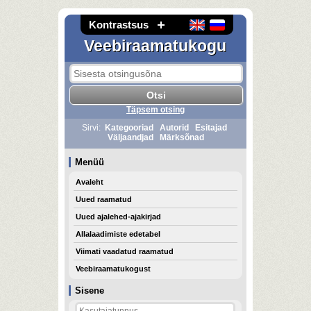
Kontrastsus
Veebiraamatukogu
Täpsem otsing
Sirvi:
Kategooriad
Autorid
Esitajad
Väljaandjad
Märksõnad
Menüü
Avaleht
Uued raamatud
Uued ajalehed-ajakirjad
Allalaadimiste edetabel
Viimati vaadatud raamatud
Veebiraamatukogust
Sisene