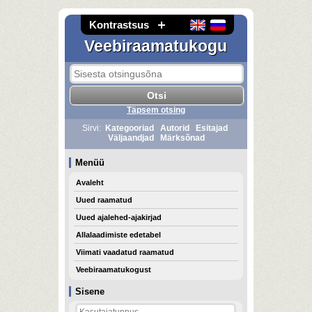
Kontrastsus
Veebiraamatukogu
Täpsem otsing
Sirvi:
Kategooriad
Autorid
Esitajad
Väljaandjad
Märksõnad
Menüü
Avaleht
Uued raamatud
Uued ajalehed-ajakirjad
Allalaadimiste edetabel
Viimati vaadatud raamatud
Veebiraamatukogust
Sisene