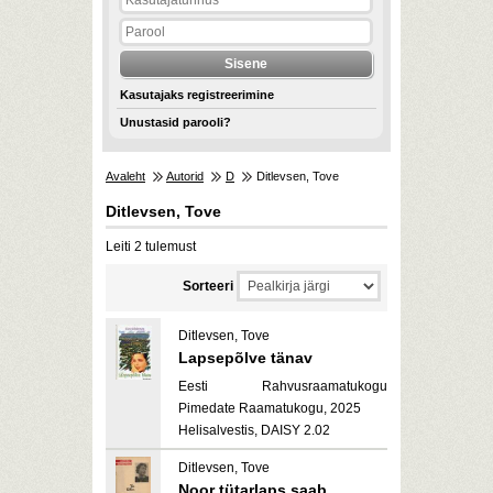
Kasutajaks registreerimine
Unustasid parooli?
Avaleht
Autorid
D
Ditlevsen, Tove
Ditlevsen, Tove
Leiti 2 tulemust
Sorteeri
Ditlevsen, Tove
Lapsepõlve tänav
Eesti Rahvusraamatukogu
Pimedate Raamatukogu, 2025
Helisalvestis, DAISY 2.02
Ditlevsen, Tove
Noor tütarlaps saab