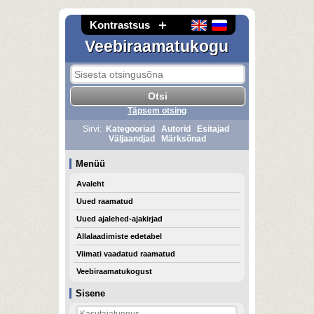
Kontrastsus
Veebiraamatukogu
Täpsem otsing
Sirvi:
Kategooriad
Autorid
Esitajad
Väljaandjad
Märksõnad
Menüü
Avaleht
Uued raamatud
Uued ajalehed-ajakirjad
Allalaadimiste edetabel
Viimati vaadatud raamatud
Veebiraamatukogust
Sisene