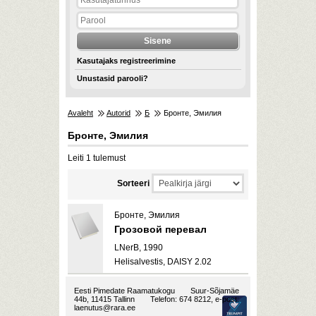
Kasutajaks registreerimine
Unustasid parooli?
Avaleht
Autorid
Б
Бронте, Эмилия
Бронте, Эмилия
Leiti 1 tulemust
Sorteeri
Бронте, Эмилия
Грозовой перевал
LNerB, 1990
Helisalvestis, DAISY 2.02
Eesti Pimedate Raamatukogu
Suur-Sõjamäe
44b, 11415 Tallinn
Telefon: 674 8212, e-post:
laenutus@rara.ee