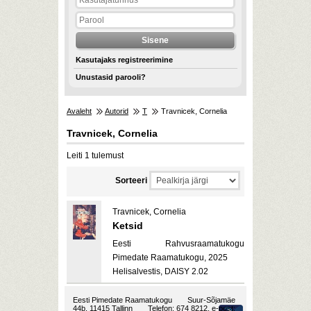
Kasutajaks registreerimine
Unustasid parooli?
Avaleht
Autorid
T
Travnicek, Cornelia
Travnicek, Cornelia
Leiti 1 tulemust
Sorteeri
Travnicek, Cornelia
Ketsid
Eesti Rahvusraamatukogu
Pimedate Raamatukogu, 2025
Helisalvestis, DAISY 2.02
Eesti Pimedate Raamatukogu
Suur-Sõjamäe
44b, 11415 Tallinn
Telefon: 674 8212, e-post: