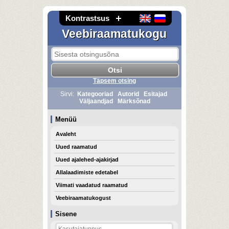
Kontrastsus
Veebiraamatukogu
Täpsem otsing
Sirvi:
Kategooriad
Autorid
Esitajad
Väljaandjad
Märksõnad
Menüü
Avaleht
Uued raamatud
Uued ajalehed-ajakirjad
Allalaadimiste edetabel
Viimati vaadatud raamatud
Veebiraamatukogust
Sisene