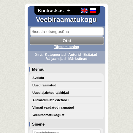
Kontrastsus
Veebiraamatukogu
Täpsem otsing
Sirvi:
Kategooriad
Autorid
Esitajad
Väljaandjad
Märksõnad
Menüü
Avaleht
Uued raamatud
Uued ajalehed-ajakirjad
Allalaadimiste edetabel
Viimati vaadatud raamatud
Veebiraamatukogust
Sisene