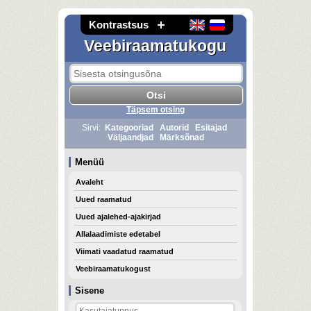
Kontrastsus
Veebiraamatukogu
Täpsem otsing
Sirvi:
Kategooriad
Autorid
Esitajad
Väljaandjad
Märksõnad
Menüü
Avaleht
Uued raamatud
Uued ajalehed-ajakirjad
Allalaadimiste edetabel
Viimati vaadatud raamatud
Veebiraamatukogust
Sisene