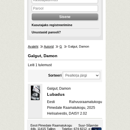
Kasutajaks registreerimine
Unustasid parooli?
Avaleht
Autorid
G
Galgut, Damon
Galgut, Damon
Leiti 1 tulemust
Sorteeri
Galgut, Damon
Lubadus
Eesti Rahvusraamatukogu
Pimedate Raamatukogu, 2025
Helisalvestis, DAISY 2.02
Eesti Pimedate Raamatukogu
Suur-Sõjamäe
44b, 11415 Tallinn
Telefon: 674 8212, e-post: