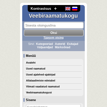
Kontrastsus
Veebiraamatukogu
Täpsem otsing
Sirvi:
Kategooriad
Autorid
Esitajad
Väljaandjad
Märksõnad
Menüü
Avaleht
Uued raamatud
Uued ajalehed-ajakirjad
Allalaadimiste edetabel
Viimati vaadatud raamatud
Veebiraamatukogust
Sisene