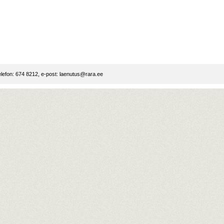
lefon: 674 8212, e-post:
laenutus@rara.ee