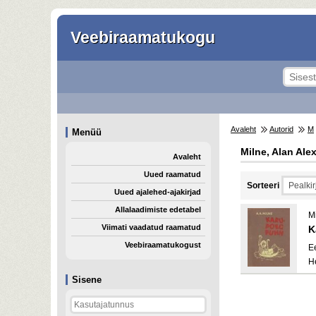
Veebiraamatukogu
Avaleht
Autorid
M
Menüü
Milne, Alan Ale
Avaleht
Uued raamatud
Sorteeri
Uued ajalehed-ajakirjad
Allalaadimiste edetabel
M
Viimati vaadatud raamatud
K
Veebiraamatukogust
E
H
Sisene