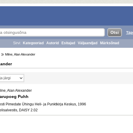
Täp
Sirvi:
Kategooriad
Autorid
Esitajad
Väljaandjad
Märksõnad
Milne, Alan Alexander
xander
ilne, Alan Alexander
arupoeg Puhh
esti Pimedate Ühingu Heli- ja Punktkirja Keskus, 1996
elisalvestis, DAISY 2.02