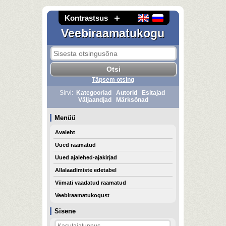
Kontrastsus
Veebiraamatukogu
Täpsem otsing
Sirvi:
Kategooriad
Autorid
Esitajad
Väljaandjad
Märksõnad
Menüü
Avaleht
Uued raamatud
Uued ajalehed-ajakirjad
Allalaadimiste edetabel
Viimati vaadatud raamatud
Veebiraamatukogust
Sisene