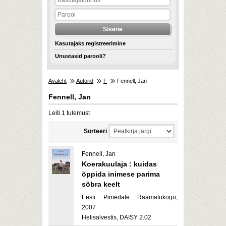
Kasutajaks registreerimine
Unustasid parooli?
Avaleht
Autorid
F
Fennell, Jan
Fennell, Jan
Leiti 1 tulemust
Sorteeri
Fennell, Jan
Koerakuulaja : kuidas
õppida inimese parima
sõbra keelt
Eesti Pimedate Raamatukogu,
2007
Helisalvestis, DAISY 2.02