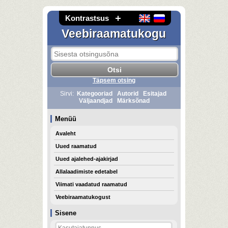
Kontrastsus
Veebiraamatukogu
Täpsem otsing
Sirvi:
Kategooriad
Autorid
Esitajad
Väljaandjad
Märksõnad
Menüü
Avaleht
Uued raamatud
Uued ajalehed-ajakirjad
Allalaadimiste edetabel
Viimati vaadatud raamatud
Veebiraamatukogust
Sisene