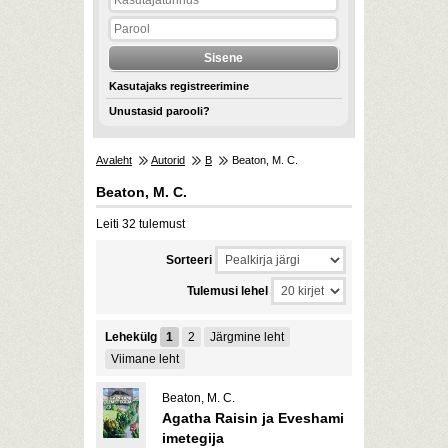
Kasutajaks registreerimine
Unustasid parooli?
Avaleht
Autorid
B
Beaton, M. C.
Beaton, M. C.
Leiti 32 tulemust
Sorteeri
Tulemusi lehel
Lehekülg
1
2
Järgmine leht
Viimane leht
Beaton, M. C.
Agatha Raisin ja Eveshami
imetegija