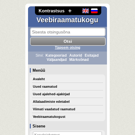
Kontrastsus
Veebiraamatukogu
Täpsem otsing
Sirvi:
Kategooriad
Autorid
Esitajad
Väljaandjad
Märksõnad
Menüü
Avaleht
Uued raamatud
Uued ajalehed-ajakirjad
Allalaadimiste edetabel
Viimati vaadatud raamatud
Veebiraamatukogust
Sisene