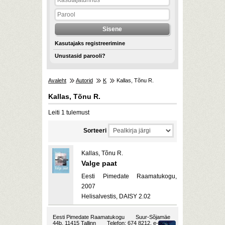
Kasutajaks registreerimine
Unustasid parooli?
Avaleht
Autorid
K
Kallas, Tõnu R.
Kallas, Tõnu R.
Leiti 1 tulemust
Sorteeri
Kallas, Tõnu R.
Valge paat
Eesti Pimedate Raamatukogu,
2007
Helisalvestis, DAISY 2.02
Eesti Pimedate Raamatukogu
Suur-Sõjamäe
44b, 11415 Tallinn
Telefon: 674 8212, e-post: