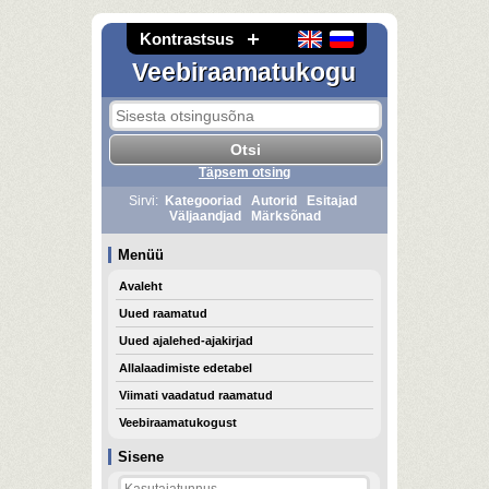
Kontrastsus
Veebiraamatukogu
Täpsem otsing
Sirvi:
Kategooriad
Autorid
Esitajad
Väljaandjad
Märksõnad
Menüü
Avaleht
Uued raamatud
Uued ajalehed-ajakirjad
Allalaadimiste edetabel
Viimati vaadatud raamatud
Veebiraamatukogust
Sisene