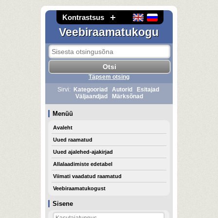
Kontrastsus
Veebiraamatukogu
Täpsem otsing
Sirvi:
Kategooriad
Autorid
Esitajad
Väljaandjad
Märksõnad
Menüü
Avaleht
Uued raamatud
Uued ajalehed-ajakirjad
Allalaadimiste edetabel
Viimati vaadatud raamatud
Veebiraamatukogust
Sisene