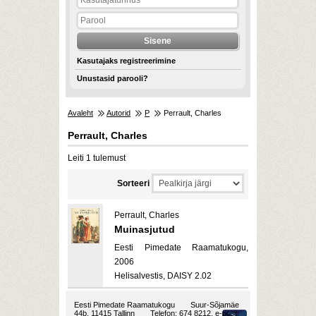
Kasutajaks registreerimine
Unustasid parooli?
Avaleht
Autorid
P
Perrault, Charles
Perrault, Charles
Leiti 1 tulemust
Sorteeri
Perrault, Charles
Muinasjutud
Eesti Pimedate Raamatukogu,
2006
Helisalvestis, DAISY 2.02
Eesti Pimedate Raamatukogu
Suur-Sõjamäe
44b, 11415 Tallinn
Telefon: 674 8212, e-post: