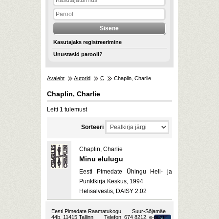
Kasutajaks registreerimine
Unustasid parooli?
Avaleht
Autorid
C
Chaplin, Charlie
Chaplin, Charlie
Leiti 1 tulemust
Sorteeri
Chaplin, Charlie
Minu elulugu
Eesti Pimedate Ühingu Heli- ja
Punktkirja Keskus, 1994
Helisalvestis, DAISY 2.02
Eesti Pimedate Raamatukogu
Suur-Sõjamäe
44b, 11415 Tallinn
Telefon: 674 8212, e-post: