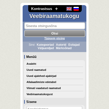
Kontrastsus
Veebiraamatukogu
Täpsem otsing
Sirvi:
Kategooriad
Autorid
Esitajad
Väljaandjad
Märksõnad
Menüü
Avaleht
Uued raamatud
Uued ajalehed-ajakirjad
Allalaadimiste edetabel
Viimati vaadatud raamatud
Veebiraamatukogust
Sisene