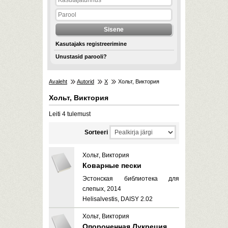
Kasutajaks registreerimine
Unustasid parooli?
Avaleht
Autorid
Х
Хольт, Виктория
Хольт, Виктория
Leiti 4 tulemust
Sorteeri
Хольт, Виктория
Коварные пески
Эстонская библиотека для
слепых, 2014
Helisalvestis, DAISY 2.02
Хольт, Виктория
Опороченная Лукреция.