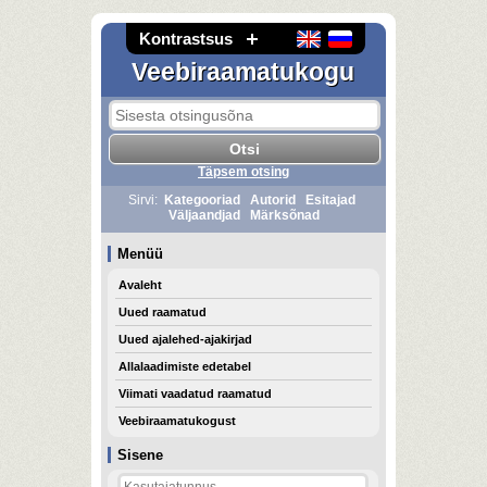
Kontrastsus
Veebiraamatukogu
Täpsem otsing
Sirvi:
Kategooriad
Autorid
Esitajad
Väljaandjad
Märksõnad
Menüü
Avaleht
Uued raamatud
Uued ajalehed-ajakirjad
Allalaadimiste edetabel
Viimati vaadatud raamatud
Veebiraamatukogust
Sisene