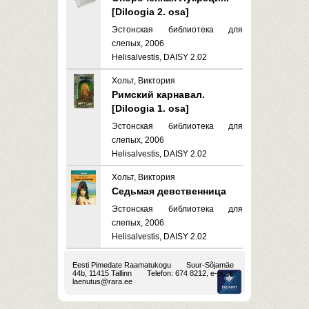
[Diloogia 2. osa]
Эстонская библиотека для
слепых, 2006
Helisalvestis, DAISY 2.02
Хольт, Виктория
Римский карнавал.
[Diloogia 1. osa]
Эстонская библиотека для
слепых, 2006
Helisalvestis, DAISY 2.02
Хольт, Виктория
Седьмая девственница
Эстонская библиотека для
слепых, 2006
Helisalvestis, DAISY 2.02
Eesti Pimedate Raamatukogu
Suur-Sõjamäe
44b, 11415 Tallinn
Telefon: 674 8212, e-post:
laenutus@rara.ee