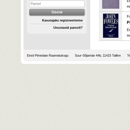
E
H
F
Kasutajaks registreerimine
P
Unustasid parooli?
E
H
Eesti Pimedate Raamatukogu
Suur-Sõjamäe 44b, 11415 Tallinn
Te