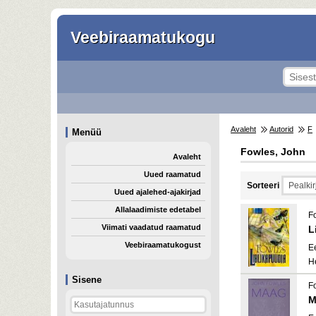
Veebiraamatukogu
Avaleht
Autorid
F
Menüü
Fowles, John
Avaleht
Uued raamatud
Sorteeri
Uued ajalehed-ajakirjad
Allalaadimiste edetabel
F
Viimati vaadatud raamatud
L
Veebiraamatukogust
E
H
Sisene
F
M