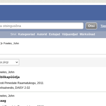
Täp
Sirvi:
Kategooriad
Autorid
Esitajad
Väljaandjad
Märksõnad
Fowles, John
owles, John
iblikapüüdja
esti Pimedate Raamatukogu, 2011
elisalvestis, DAISY 2.02
owles, John
aag