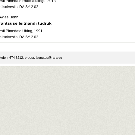
esti Pimedate Raamatukogu, 2013
elisalvestis, DAISY 2.02
owles, John
rantsuse leitnandi tüdruk
esti Pimedate Ühing, 1991
elisalvestis, DAISY 2.02
lefon: 674 8212, e-post:
laenutus@rara.ee