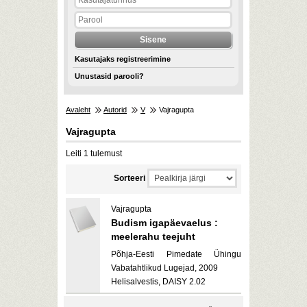
Kasutajaks registreerimine
Unustasid parooli?
Avaleht
Autorid
V
Vajragupta
Vajragupta
Leiti 1 tulemust
Sorteeri
Vajragupta
Budism igapäevaelus :
meelerahu teejuht
Põhja-Eesti Pimedate Ühingu
Vabatahtlikud Lugejad, 2009
Helisalvestis, DAISY 2.02