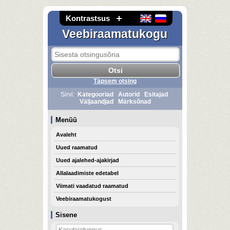
Kontrastsus
Veebiraamatukogu
Täpsem otsing
Sirvi:
Kategooriad
Autorid
Esitajad
Väljaandjad
Märksõnad
Menüü
Avaleht
Uued raamatud
Uued ajalehed-ajakirjad
Allalaadimiste edetabel
Viimati vaadatud raamatud
Veebiraamatukogust
Sisene