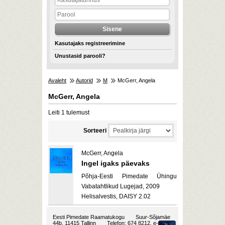
Kasutajaks registreerimine
Unustasid parooli?
Avaleht
Autorid
M
McGerr, Angela
McGerr, Angela
Leiti 1 tulemust
Sorteeri
McGerr, Angela
Ingel igaks päevaks
Põhja-Eesti Pimedate Ühingu
Vabatahtlikud Lugejad, 2009
Helisalvestis, DAISY 2.02
Eesti Pimedate Raamatukogu
Suur-Sõjamäe
44b, 11415 Tallinn
Telefon: 674 8212, e-post: