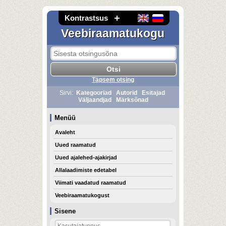
Kontrastsus
Veebiraamatukogu
Täpsem otsing
Sirvi:
Kategooriad
Autorid
Esitajad
Väljaandjad
Märksõnad
Menüü
Avaleht
Uued raamatud
Uued ajalehed-ajakirjad
Allalaadimiste edetabel
Viimati vaadatud raamatud
Veebiraamatukogust
Sisene