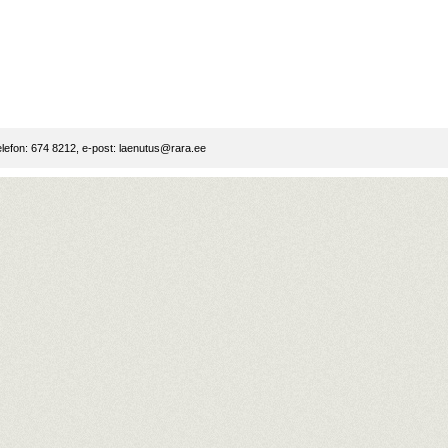
lefon: 674 8212, e-post:
laenutus@rara.ee