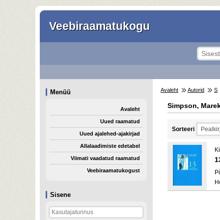
Veebiraamatukogu
Avaleht
Autorid
S
Menüü
Simpson, Mare
Avaleht
Uued raamatud
Sorteeri
Uued ajalehed-ajakirjad
Allalaadimiste edetabel
K
Viimati vaadatud raamatud
1
Veebiraamatukogust
P
H
Sisene