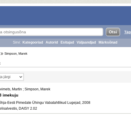
Täp
Sirvi:
Kategooriad
Autorid
Esitajad
Väljaandjad
Märksõnad
Simpson, Marek
k
ivimets, Martin ; Simpson, Marek
3 imekuju
õhja-Eesti Pimedate Ühingu Vabatahtlikud Lugejad, 2008
elisalvestis, DAISY 2.02