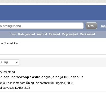
Täp
Sirvi:
Kategooriad
Autorid
Esitajad
Väljaandjad
Märksõnad
Noe, Winfried
oe, Winfried
ndiaani horoskoop : astroloogia ja nelja tuule tarkus
õhja-Eesti Pimedate Ühingu Vabatahtlikud Lugejad, 2008
elisalvestis, DAISY 2.02