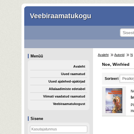
Veebiraamatukogu
Avaleht
Autorid
N
Menüü
Noe, Winfried
Avaleht
Uued raamatud
Sorteeri
Uued ajalehed-ajakirjad
Allalaadimiste edetabel
N
Viimati vaadatud raamatud
I
Veebiraamatukogust
P
H
Sisene