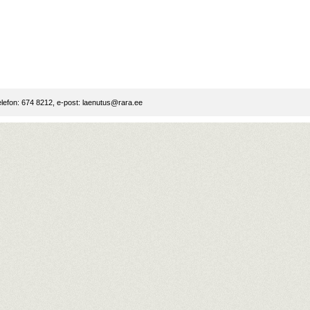
lefon: 674 8212, e-post:
laenutus@rara.ee