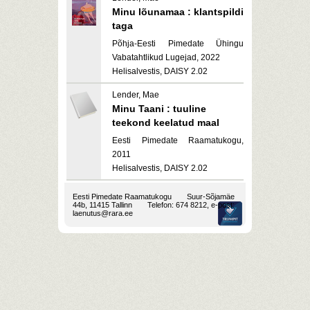
Minu lõunamaa : klantspildi
taga
Põhja-Eesti Pimedate Ühingu
Vabatahtlikud Lugejad, 2022
Helisalvestis, DAISY 2.02
Lender, Mae
Minu Taani : tuuline
teekond keelatud maal
Eesti Pimedate Raamatukogu,
2011
Helisalvestis, DAISY 2.02
Eesti Pimedate Raamatukogu
Suur-Sõjamäe
44b, 11415 Tallinn
Telefon: 674 8212, e-post:
laenutus@rara.ee