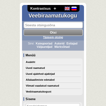
Kontrastsus
Veebiraamatukogu
Täpsem otsing
Sirvi:
Kategooriad
Autorid
Esitajad
Väljaandjad
Märksõnad
Menüü
Avaleht
Uued raamatud
Uued ajalehed-ajakirjad
Allalaadimiste edetabel
Viimati vaadatud raamatud
Veebiraamatukogust
Sisene