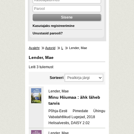
Kasutajaks registreerimine
Unustasid parooli?
Avaleht
Autorid
L
Lender, Mae
Lender, Mae
Leiti 3 tulemust
Sorteeri
Lender, Mae
Minu Hiiumaa : ähk läheb
tarvis
Põhja-Eesti Pimedate Ühingu
Vabatahtlikud Lugejad, 2018
Helisalvestis, DAISY 2.02
Lender, Mae