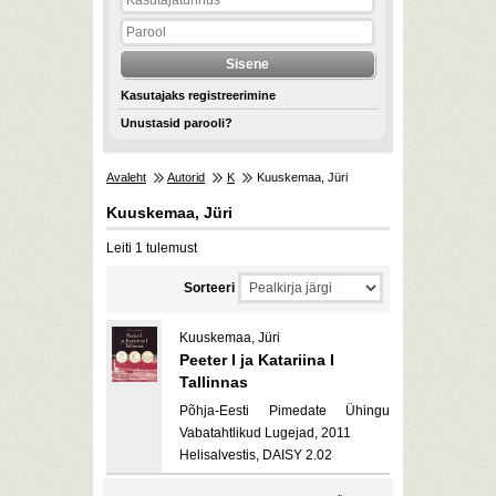
Kasutajaks registreerimine
Unustasid parooli?
Avaleht
Autorid
K
Kuuskemaa, Jüri
Kuuskemaa, Jüri
Leiti 1 tulemust
Sorteeri
Kuuskemaa, Jüri
Peeter I ja Katariina I
Tallinnas
Põhja-Eesti Pimedate Ühingu
Vabatahtlikud Lugejad, 2011
Helisalvestis, DAISY 2.02