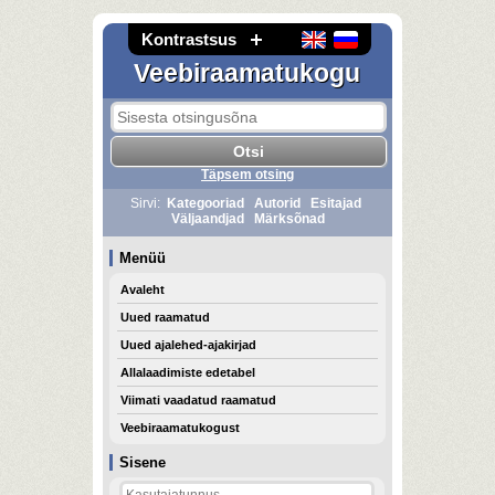
Kontrastsus
Veebiraamatukogu
Täpsem otsing
Sirvi:
Kategooriad
Autorid
Esitajad
Väljaandjad
Märksõnad
Menüü
Avaleht
Uued raamatud
Uued ajalehed-ajakirjad
Allalaadimiste edetabel
Viimati vaadatud raamatud
Veebiraamatukogust
Sisene