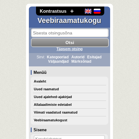
Kontrastsus
Veebiraamatukogu
Täpsem otsing
Sirvi:
Kategooriad
Autorid
Esitajad
Väljaandjad
Märksõnad
Menüü
Avaleht
Uued raamatud
Uued ajalehed-ajakirjad
Allalaadimiste edetabel
Viimati vaadatud raamatud
Veebiraamatukogust
Sisene