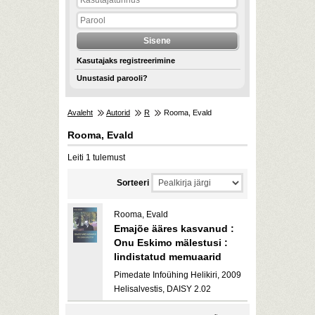
Kasutajaks registreerimine
Unustasid parooli?
Avaleht
Autorid
R
Rooma, Evald
Rooma, Evald
Leiti 1 tulemust
Sorteeri
Rooma, Evald
Emajõe ääres kasvanud :
Onu Eskimo mälestusi :
lindistatud memuaarid
Pimedate Infoühing Helikiri, 2009
Helisalvestis, DAISY 2.02