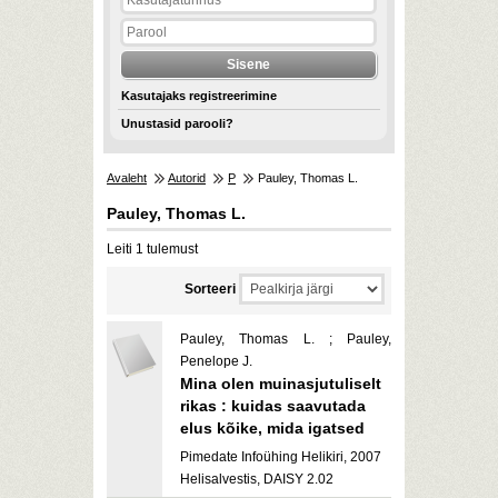
Kasutajaks registreerimine
Unustasid parooli?
Avaleht
Autorid
P
Pauley, Thomas L.
Pauley, Thomas L.
Leiti 1 tulemust
Sorteeri
Pauley, Thomas L. ; Pauley,
Penelope J.
Mina olen muinasjutuliselt
rikas : kuidas saavutada
elus kõike, mida igatsed
Pimedate Infoühing Helikiri, 2007
Helisalvestis, DAISY 2.02