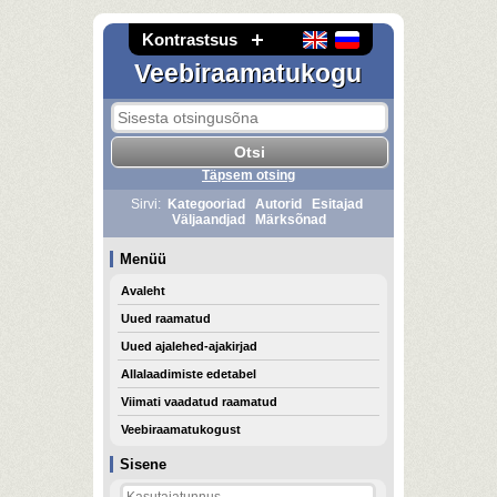
Kontrastsus
Veebiraamatukogu
Täpsem otsing
Sirvi:
Kategooriad
Autorid
Esitajad
Väljaandjad
Märksõnad
Menüü
Avaleht
Uued raamatud
Uued ajalehed-ajakirjad
Allalaadimiste edetabel
Viimati vaadatud raamatud
Veebiraamatukogust
Sisene