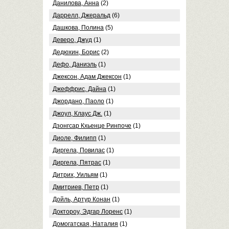
Данилова, Анна
(2)
Даррелл, Джеральд
(6)
Дашкова, Полина
(5)
Деверо, Джуд
(1)
Дедюхин, Борис
(2)
Дефо, Даниэль
(1)
Джексон, Адам Джексон
(1)
Джеффрис, Дайна
(1)
Джордано, Паоло
(1)
Джоул, Клаус Дж.
(1)
Дзонгсар Кхьенце Ринпоче
(1)
Диоле, Филипп
(1)
Диргела, Повилас
(1)
Диргела, Пятрас
(1)
Дитрих, Уильям
(1)
Дмитриев, Петр
(1)
Дойль, Артур Конан
(1)
Доктороу, Эдгар Лоренс
(1)
Домогатская, Наталия
(1)