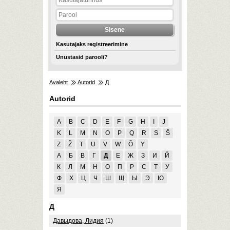
Kasutajaks registreerimine
Unustasid parooli?
Avaleht
Autorid
Д
Autorid
A
B
C
D
E
F
G
H
I
J
K
L
M
N
O
P
Q
R
S
Š
Z
Ž
T
U
V
W
Õ
Y
А
Б
В
Г
Д
Е
Ж
З
И
Й
К
Л
М
Н
О
П
Р
С
Т
У
Ф
Х
Ц
Ч
Ш
Щ
Ы
Э
Ю
Я
Д
Давыдова, Лидия
(1)