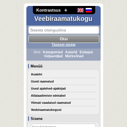
Kontrastsus
Veebiraamatukogu
Täpsem otsing
Sirvi:
Kategooriad
Autorid
Esitajad
Väljaandjad
Märksõnad
Menüü
Avaleht
Uued raamatud
Uued ajalehed-ajakirjad
Allalaadimiste edetabel
Viimati vaadatud raamatud
Veebiraamatukogust
Sisene