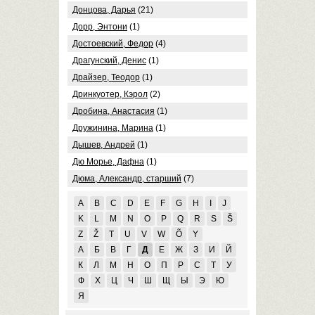
Донцова, Дарья
(21)
Дорр, Энтони
(1)
Достоевский, Федор
(4)
Драгунский, Денис
(1)
Драйзер, Теодор
(1)
Дринкуотер, Кэрол
(2)
Дробина, Анастасия
(1)
Дружинина, Марина
(1)
Дышев, Андрей
(1)
Дю Морье, Дафна
(1)
Дюма, Александр, старший
(7)
A
B
C
D
E
F
G
H
I
J
K
L
M
N
O
P
Q
R
S
Š
Z
Ž
T
U
V
W
Õ
Y
А
Б
В
Г
Д
Е
Ж
З
И
Й
К
Л
М
Н
О
П
Р
С
Т
У
Ф
Х
Ц
Ч
Ш
Щ
Ы
Э
Ю
Я