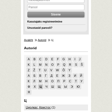
Kasutajaks registreerimine
Unustasid parooli?
Avaleht
Autorid
Ц
Autorid
A
B
C
D
E
F
G
H
I
J
K
L
M
N
O
P
Q
R
S
Š
Z
Ž
T
U
V
W
Õ
Y
А
Б
В
Г
Д
Е
Ж
З
И
Й
К
Л
М
Н
О
П
Р
С
Т
У
Ф
Х
Ц
Ч
Ш
Щ
Ы
Э
Ю
Я
Ц
Циолкас, Кристос
(1)