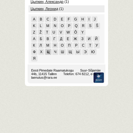
Цыпкин, Александр
(1)
Цыпкин, Леонид
(1)
A
B
C
D
E
F
G
H
I
J
K
L
M
N
O
P
Q
R
S
Š
Z
Ž
T
U
V
W
Õ
Y
А
Б
В
Г
Д
Е
Ж
З
И
Й
К
Л
М
Н
О
П
Р
С
Т
У
Ф
Х
Ц
Ч
Ш
Щ
Ы
Э
Ю
Я
Eesti Pimedate Raamatukogu
Suur-Sõjamäe
44b, 11415 Tallinn
Telefon: 674 8212, e-post:
laenutus@rara.ee