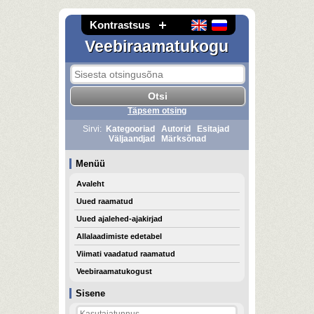
Kontrastsus
Veebiraamatukogu
Täpsem otsing
Sirvi:
Kategooriad
Autorid
Esitajad
Väljaandjad
Märksõnad
Menüü
Avaleht
Uued raamatud
Uued ajalehed-ajakirjad
Allalaadimiste edetabel
Viimati vaadatud raamatud
Veebiraamatukogust
Sisene