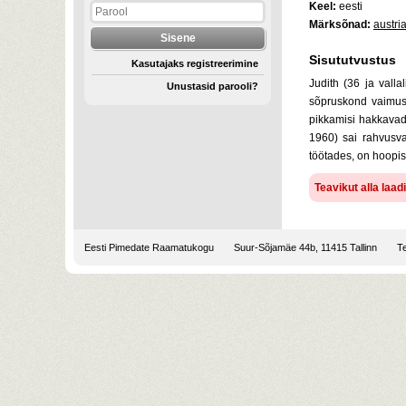
Keel:
eesti
Märksõnad:
austri
Sisututvustus
Kasutajaks registreerimine
Judith (36 ja vall
Unustasid parooli?
sõpruskond vaimustu
pikkamisi hakkavad
1960) sai rahvusva
töötades, on hoopis
Teavikut alla laa
Eesti Pimedate Raamatukogu
Suur-Sõjamäe 44b, 11415 Tallinn
Te