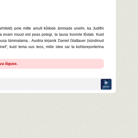
rhitekt) pole mitte ainult kõikide ämmade unelm, ka Judithi
ma enam muud vist peas polegi, ta lausa troonile tõstab. Kuid
a lämmatama... Austria kirjanik Daniel Glattauer (sündinud
et", kuid tema uus teos, mille idee sai ta kohtureporterina
ava õiguse.