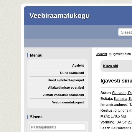
Veebiraamatukogu
Avaleht
Igavesti sinu
Menüü
Avaleht
Kuva abi
Uued raamatud
Igavesti sin
Uued ajalehed-ajakirjad
Allalaadimiste edetabel
Autor:
Glattauer, D
Viimati vaadatud raamatud
Esitaja:
Karisma, Ka
Veebiraamatukogust
Ilmumisandmed:
Ta
Kestus:
6 tundi 9 m
Maht:
170.5 MB
Sisene
Vorming:
DAISY 2.
Laad:
Helisalvestis