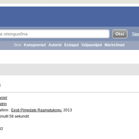
Täp
Sirvi:
Kategooriad
Autorid
Esitajad
Väljaandjad
Märksõnad
u
aniel
trin
llinn :
Eesti Pimedate Raamatukogu
, 2013
inutit 58 sekundit
02