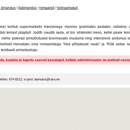
a kirjandus
/
ilukirjandus
/
romaanid
/
heliraamatud
aline) kohtub supermarketis Hannesega. Hannes (parimates aastates, vallaline, a
b temast jäägitult. Judith naudib seda, et too sihikindel mees, kellel peale te
 mehe pidevad armutõotused koormavaks muutuma ning intensiivne andumus laus
heliselt menukaks oma romaanidega "Hea põhjatuule vastu" ja "Kõik seitse lain
 teistlaadi armastuslugu.
dida, kuulata ja lugeda saavad kasutajad, kellele administraator on andnud vast
lefon: 674 8212, e-post:
laenutus@rara.ee