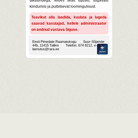
taktitundega, leides sealt tujusid, sügavaid
kiindumisi ja pulbitsevat loomingulisust.
Teavikut alla laadida, kuulata ja lugeda
saavad kasutajad, kellele administraator
on andnud vastava õiguse.
Eesti Pimedate Raamatukogu
Suur-Sõjamäe
44b, 11415 Tallinn
Telefon: 674 8212, e-post:
laenutus@rara.ee