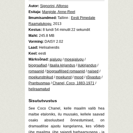
Autor:
Signorini, Alfonso
Esitaja:
Margiste, Anne-Reet
Ilmumisandmed:
Tallinn :
Eesti Pimedate
Raamatukogu
, 2013
Kestus:
8 tundi 54 minutit 22 sekundit
Maht:
245.8 MB
Vorming:
DAISY 2.02
Laad:
Helisalvestis
Keel:
eesti
Märksõnad:
ajalugu
/
moeajalugu
/
biograafiad
/
itaalia kirjandus
/
ilukirjandus
/
romaanid
/
biograafilised romaanid
/
naised
/
moekunstnikud
/
moekunst
/
mood
/
rõivastus
/
Prantsusmaa
/
Chanel, Coco, 1883-1971
/
heliraamatud
Sisututvustus
See Coco Chanel, kelle maailm valib hea
maitse etaloniks, ilu muusaks, kellele saavad
osaks absoluutsed õnnestumised, on
dramaatilise ajastu kangelanna, kes võitleb
ühe maailma, ühe sajandi barbaarsusega - ja