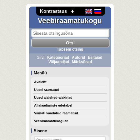
Kontrastsus
Veebiraamatukogu
Täpsem otsing
Sirvi:
Kategooriad
Autorid
Esitajad
Väljaandjad
Märksõnad
Menüü
Avaleht
Uued raamatud
Uued ajalehed-ajakirjad
Allalaadimiste edetabel
Viimati vaadatud raamatud
Veebiraamatukogust
Sisene