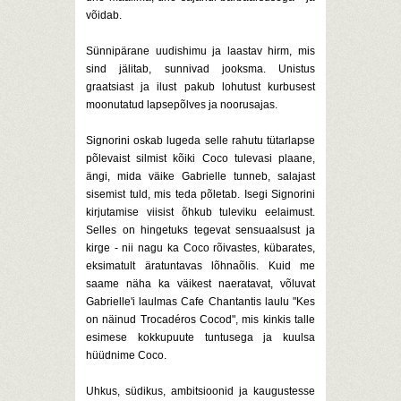
võidab.
Sünnipärane uudishimu ja laastav hirm, mis
sind jälitab, sunnivad jooksma. Unistus
graatsiast ja ilust pakub lohutust kurbusest
moonutatud lapsepõlves ja noorusajas.
Signorini oskab lugeda selle rahutu tütarlapse
põlevaist silmist kõiki Coco tulevasi plaane,
ängi, mida väike Gabrielle tunneb, salajast
sisemist tuld, mis teda põletab. Isegi Signorini
kirjutamise viisist õhkub tuleviku eelaimust.
Selles on hingetuks tegevat sensuaalsust ja
kirge - nii nagu ka Coco rõivastes, kübarates,
eksimatult äratuntavas lõhnaõlis. Kuid me
saame näha ka väikest naeratavat, võluvat
Gabrielle'i laulmas Cafe Chantantis laulu "Kes
on näinud Trocadéros Cocod", mis kinkis talle
esimese kokkupuute tuntusega ja kuulsa
hüüdnime Coco.
Uhkus, südikus, ambitsioonid ja kaugustesse