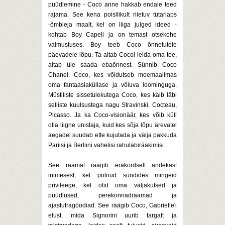
püüdlemine - Coco anne hakkab endale teed
rajama. See kena poisilikult riietuv tütarlaps
-õmbleja maalt, kel on liiga julged ideed -
kohtab Boy Capeli ja on temast otsekohe
vaimustuses. Boy teeb Coco õnnetutele
päevadele lõpu. Ta aitab Cocol leida oma tee,
aitab üle saada ebaõnnest. Sünnib Coco
Chanel. Coco, kes võidutseb moemaailmas
oma fantaasiaküllase ja võluva loominguga.
Müstiliste sissetulekutega Coco, kes käib läbi
selliste kuulsustega nagu Stravinski, Cocteau,
Picasso. Ja ka Coco-visionäär, kes võib küll
olla liigne unistaja, kuid kes sõja lõpu ärevatel
aegadel suudab ette kujutada ja välja pakkuda
Pariisi ja Berliini vahelisi rahuläbirääkimisi.
See raamat räägib erakordselt andekast
inimesest, kel polnud sündides mingeid
privileege, kel olid oma väljakutsed ja
püüdlused, perekonnadraamad ja
ajastutragöödiad. See räägib Coco, Gabrielle'i
elust, mida Signorini uurib targalt ja