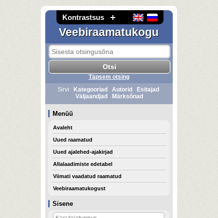
Kontrastsus
Veebiraamatukogu
Täpsem otsing
Sirvi:
Kategooriad
Autorid
Esitajad
Väljaandjad
Märksõnad
Menüü
Avaleht
Uued raamatud
Uued ajalehed-ajakirjad
Allalaadimiste edetabel
Viimati vaadatud raamatud
Veebiraamatukogust
Sisene