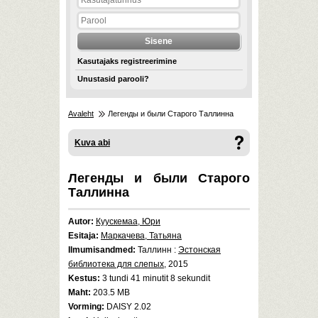
Kasutajaks registreerimine
Unustasid parooli?
Avaleht
Легенды и были Старого Таллинна
Kuva abi
Легенды и были Старого
Таллинна
Autor:
Куускемаа, Юри
Esitaja:
Маркачева, Татьяна
Ilmumisandmed:
Таллинн :
Эстонская
библиотека для слепых
, 2015
Kestus:
3 tundi 41 minutit 8 sekundit
Maht:
203.5 MB
Vorming:
DAISY 2.02