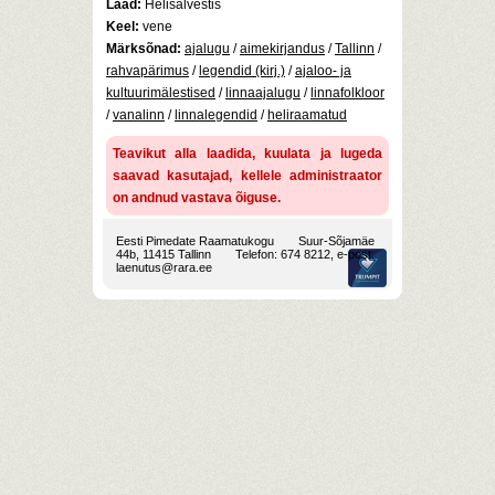
Laad:
Helisalvestis
Keel:
vene
Märksõnad:
ajalugu
/
aimekirjandus
/
Tallinn
/
rahvapärimus
/
legendid (kirj.)
/
ajaloo- ja
kultuurimälestised
/
linnaajalugu
/
linnafolkloor
/
vanalinn
/
linnalegendid
/
heliraamatud
Teavikut alla laadida, kuulata ja lugeda
saavad kasutajad, kellele administraator
on andnud vastava õiguse.
Eesti Pimedate Raamatukogu
Suur-Sõjamäe
44b, 11415 Tallinn
Telefon: 674 8212, e-post:
laenutus@rara.ee