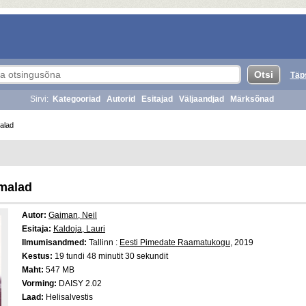
Täp
Sirvi:
Kategooriad
Autorid
Esitajad
Väljaandjad
Märksõnad
alad
malad
Autor:
Gaiman, Neil
Esitaja:
Kaldoja, Lauri
Ilmumisandmed:
Tallinn :
Eesti Pimedate Raamatukogu
, 2019
Kestus:
19 tundi 48 minutit 30 sekundit
Maht:
547 MB
Vorming:
DAISY 2.02
Laad:
Helisalvestis