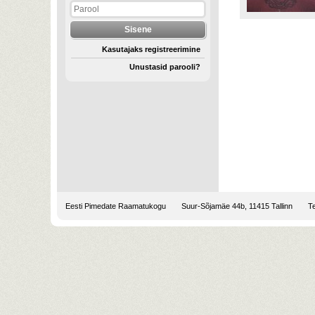
Kasutajaks registreerimine
Unustasid parooli?
Eesti Pimedate Raamatukogu
Suur-Sõjamäe 44b, 11415 Tallinn
Te