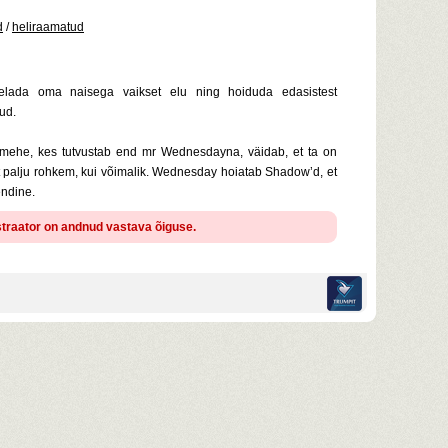
d
/
heliraamatud
lada oma naisega vaikset elu ning hoiduda edasistest
ud.
 mehe, kes tutvustab end mr Wednesdayna, väidab, et ta on
 palju rohkem, kui võimalik. Wednesday hoiatab Shadow’d, et
endine.
istraator on andnud vastava õiguse.