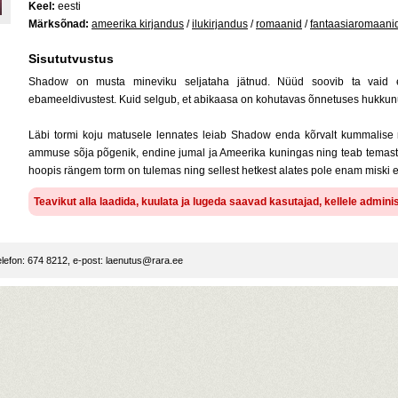
Keel:
eesti
Märksõnad:
ameerika kirjandus
/
ilukirjandus
/
romaanid
/
fantaasiaromaani
Sisututvustus
Shadow on musta mineviku seljataha jätnud. Nüüd soovib ta vaid e
ebameeldivustest. Kuid selgub, et abikaasa on kohutavas õnnetuses hukkun
Läbi tormi koju matusele lennates leiab Shadow enda kõrvalt kummalise
ammuse sõja põgenik, endine jumal ja Ameerika kuningas ning teab temast
hoopis rängem torm on tulemas ning sellest hetkest alates pole enam miski 
Teavikut alla laadida, kuulata ja lugeda saavad kasutajad, kellele admin
lefon: 674 8212, e-post:
laenutus@rara.ee