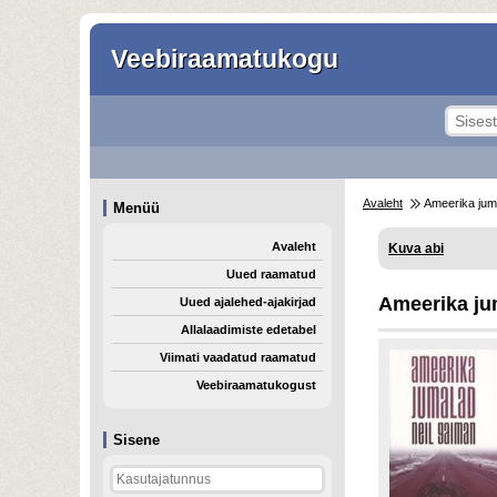
Veebiraamatukogu
Avaleht
Ameerika jum
Menüü
Avaleht
Kuva abi
Uued raamatud
Ameerika ju
Uued ajalehed-ajakirjad
Allalaadimiste edetabel
Viimati vaadatud raamatud
Veebiraamatukogust
Sisene