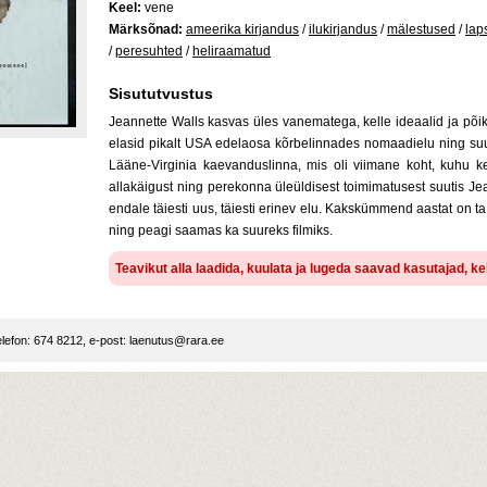
Keel:
vene
Märksõnad:
ameerika kirjandus
/
ilukirjandus
/
mälestused
/
lap
/
peresuhted
/
heliraamatud
Sisututvustus
Jeannette Walls kasvas üles vanematega, kelle ideaalid ja põi
elasid pikalt USA edelaosa kõrbelinnades nomaadielu ning suutsid
Lääne-Virginia kaevanduslinna, mis oli viimane koht, kuhu ke
allakäigust ning perekonna üleüldisest toimimatusest suutis Jea
endale täiesti uus, täiesti erinev elu. Kakskümmend aastat on t
ning peagi saamas ka suureks filmiks.
Teavikut alla laadida, kuulata ja lugeda saavad kasutajad, k
lefon: 674 8212, e-post:
laenutus@rara.ee