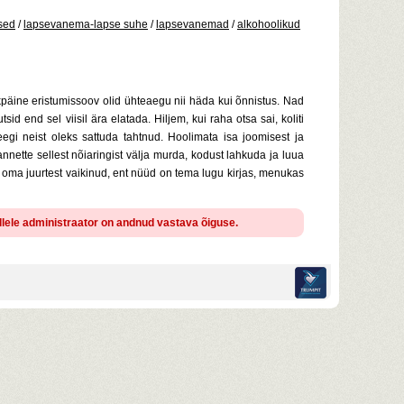
sed
/
lapsevanema-lapse suhe
/
lapsevanemad
/
alkohoolikud
kpäine eristumissoov olid ühteaegu nii häda kui õnnistus. Nad
 end sel viisil ära elatada. Hiljem, kui raha otsa sai, koliti
egi neist oleks sattuda tahtnud. Hoolimata isa joomisest ja
nnette sellest nõiaringist välja murda, kodust lahkuda ja luua
a oma juurtest vaikinud, ent nüüd on tema lugu kirjas, menukas
ellele administraator on andnud vastava õiguse.