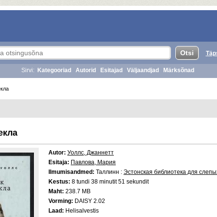
Täp
Sirvi:
Kategooriad
Autorid
Esitajad
Väljaandjad
Märksõnad
екла
екла
Autor:
Уоллс, Джаннетт
Esitaja:
Павлова, Мария
Ilmumisandmed:
Таллинн :
Эстонская библиотека для слепы
Kestus:
8 tundi 38 minutit 51 sekundit
Maht:
238.7 MB
Vorming:
DAISY 2.02
Laad:
Helisalvestis