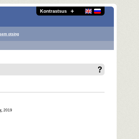
Kontrastsus
sem otsing
х
, 2019