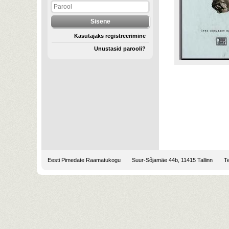
Kasutajaks registreerimine
Unustasid parooli?
Eesti Pimedate Raamatukogu
Suur-Sõjamäe 44b, 11415 Tallinn
Te