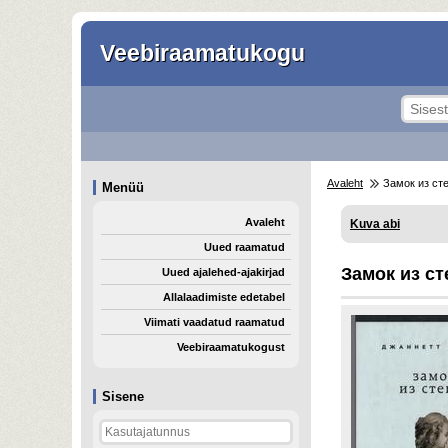
Veebiraamatukogu
Avaleht
Замок из ст
Menüü
Avaleht
Kuva abi
Uued raamatud
Замок из ст
Uued ajalehed-ajakirjad
Allalaadimiste edetabel
Viimati vaadatud raamatud
Veebiraamatukogust
Sisene