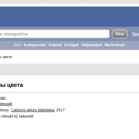
Täp
Sirvi:
Kategooriad
Autorid
Esitajad
Väljaandjad
Märksõnad
ы цвета
ы цвета
нас
Евгений
lnius :
Lietuvos akluju biblioteka
, 2017
 minutit 42 sekundit