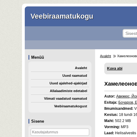
Veebiraamatukogu
Avaleht
Хамелеонов
Menüü
Avaleht
Kuva abi
Uued raamatud
Хамелеонов
Uued ajalehed-ajakirjad
Allalaadimiste edetabel
Autor:
Авижюс, Йо
Viimati vaadatud raamatud
Esitaja:
Бочаров, 
Veebiraamatukogust
Ilmumisandmed:
Vi
Kestus:
18 tundi 16
Maht:
502.2 MB
Sisene
Vorming:
MP3
Laad:
Helisalvestis