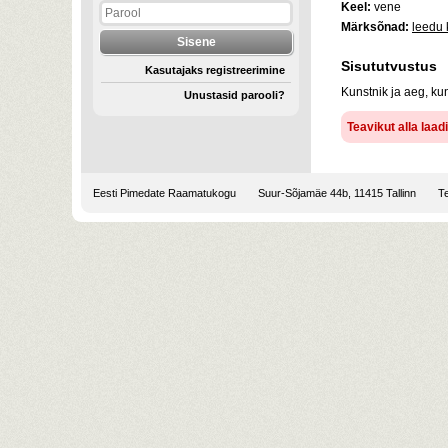
Keel:
vene
Märksõnad:
leedu 
Sisututvustus
Kasutajaks registreerimine
Kunstnik ja aeg, k
Unustasid parooli?
Teavikut alla laa
Eesti Pimedate Raamatukogu
Suur-Sõjamäe 44b, 11415 Tallinn
Te