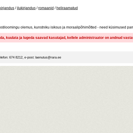
kirjandus
/
ilukirjandus
/
romaanid
/
heliraamatud
unstiloomingu olemus, kunstniku isiksus ja moraalipõhimõtted - need küsimused pa
dida, kuulata ja lugeda saavad kasutajad, kellele administraator on andnud vast
lefon: 674 8212, e-post:
laenutus@rara.ee