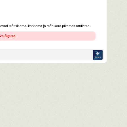
nevad mõtisklema, kahtlema ja mõnikord pikemalt arutlema.
ava õiguse.