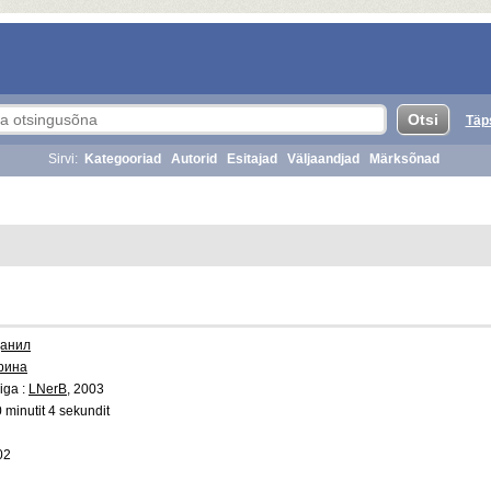
Täp
Sirvi:
Kategooriad
Autorid
Esitajad
Väljaandjad
Märksõnad
Данил
рина
iga :
LNerB
, 2003
 minutit 4 sekundit
02