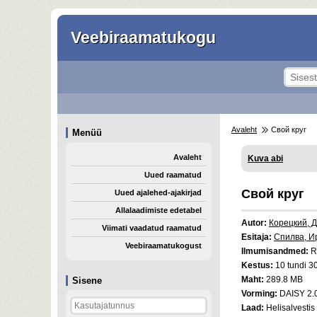
Veebiraamatukogu
Avaleht
Свой круг
Menüü
Avaleht
Kuva abi
Uued raamatud
Свой круг
Uued ajalehed-ajakirjad
Allalaadimiste edetabel
Autor:
Корецкий, 
Viimati vaadatud raamatud
Esitaja:
Спилва, И
Veebiraamatukogust
Ilmumisandmed:
R
Kestus:
10 tundi 30
Maht:
289.8 MB
Sisene
Vorming:
DAISY 2.
Laad:
Helisalvestis