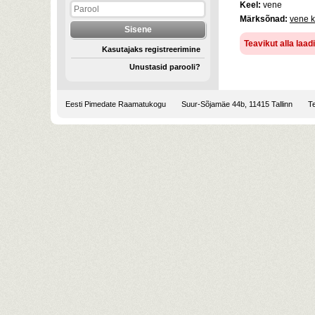
Keel:
vene
Märksõnad:
vene k
Teavikut alla laa
Kasutajaks registreerimine
Unustasid parooli?
Eesti Pimedate Raamatukogu
Suur-Sõjamäe 44b, 11415 Tallinn
Te