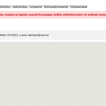
irjandus
/
ilukirjandus
/
romaanid
/
kriminaalromaanid
/
heliraamatud
dida, kuulata ja lugeda saavad kasutajad, kellele administraator on andnud vast
lefon: 674 8212, e-post:
laenutus@rara.ee