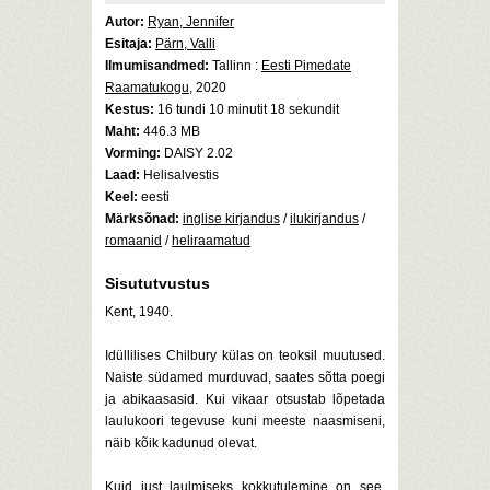
Autor:
Ryan, Jennifer
Esitaja:
Pärn, Valli
Ilmumisandmed:
Tallinn :
Eesti Pimedate
Raamatukogu
, 2020
Kestus:
16 tundi 10 minutit 18 sekundit
Maht:
446.3 MB
Vorming:
DAISY 2.02
Laad:
Helisalvestis
Keel:
eesti
Märksõnad:
inglise kirjandus
/
ilukirjandus
/
romaanid
/
heliraamatud
Sisututvustus
Kent, 1940.
Idüllilises Chilbury külas on teoksil muutused.
Naiste südamed murduvad, saates sõtta poegi
ja abikaasasid. Kui vikaar otsustab lõpetada
laulukoori tegevuse kuni meeste naasmiseni,
näib kõik kadunud olevat.
Kuid just laulmiseks kokkutulemine on see,