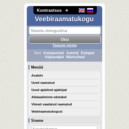
Kontrastsus
Veebiraamatukogu
Täpsem otsing
Sirvi:
Kategooriad
Autorid
Esitajad
Väljaandjad
Märksõnad
Menüü
Avaleht
Uued raamatud
Uued ajalehed-ajakirjad
Allalaadimiste edetabel
Viimati vaadatud raamatud
Veebiraamatukogust
Sisene