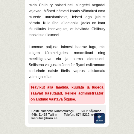
mida Chilbury naised neil süngetel aegadel
vajavad. Mõned näevad kooris võimalust oma
murede unustamiseks, teised aga juhust
särada. Kuid ühe külaelaniku jaoks on koor
täiuslikuks kattevarjuks, et hävitada Chilbury
taasleitud üksmeel.
Lummav, paljusid inimesi haarav lugu, mis
kulgeb külaintriigidest romantikani ning
meeliliigutava elu ja surma olemuseni.
Sellisena valgustab Jennifer Ryani esikromaan
kodurinde naiste tõelist vaprust alistamatu
vaimuga külas.
Teavikut alla laadida, kuulata ja lugeda
saavad kasutajad, kellele administraator
on andnud vastava õiguse.
Eesti Pimedate Raamatukogu
Suur-Sõjamäe
44b, 11415 Tallinn
Telefon: 674 8212, e-post:
laenutus@rara.ee