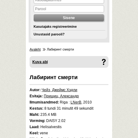
Kasutajaks registreerimine
Unustasid parooli?
Avaleht
Лабиринт смерти
Kuva abi
Лабиринт смерти
Autor:
Чейз, Джеймс Хэдли
Esitaja:
Прищиц, Александр
Ilmumisandmed:
Riga :
LNerB
, 2010
Kestus:
8 tundi 31 minutit 49 sekundit
Maht:
235.4 MB
Vorming:
DAISY 2.02
Laad:
Helisalvestis
Keel:
vene