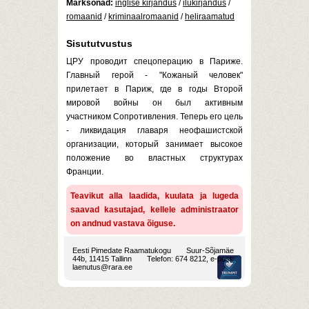
Märksõnad:
inglise kirjandus
/
ilukirjandus
/
romaanid
/
kriminaalromaanid
/
heliraamatud
Sisututvustus
ЦРУ проводит спецоперацию в Париже.
Главный герой - "Кожаный человек"
прилетает в Париж, где в годы Второй
мировой войны он был активным
участником Сопротивления. Теперь его цель
- ликвидация главаря неофашистской
организации, который занимает высокое
положение во властных структурах
Франции.
Teavikut alla laadida, kuulata ja lugeda
saavad kasutajad, kellele administraator
on andnud vastava õiguse.
Eesti Pimedate Raamatukogu
Suur-Sõjamäe
44b, 11415 Tallinn
Telefon: 674 8212, e-post:
laenutus@rara.ee