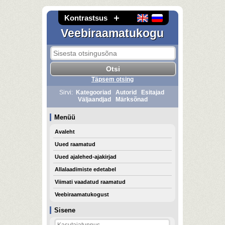
Kontrastsus
Veebiraamatukogu
Täpsem otsing
Sirvi:
Kategooriad
Autorid
Esitajad
Väljaandjad
Märksõnad
Menüü
Avaleht
Uued raamatud
Uued ajalehed-ajakirjad
Allalaadimiste edetabel
Viimati vaadatud raamatud
Veebiraamatukogust
Sisene