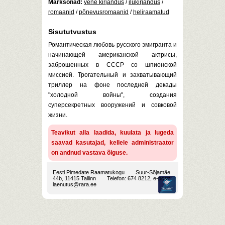
Märksõnad:
vene kirjandus
/
ilukirjandus
/
romaanid
/
põnevusromaanid
/
heliraamatud
Sisututvustus
Романтическая любовь русского эмигранта и
начинающей американской актрисы,
заброшенных в СССР со шпионской
миссией. Трогательный и захватывающий
триллер на фоне последней декады
"холодной войны", создания
суперсекретных вооружений и совковой
жизни.
Teavikut alla laadida, kuulata ja lugeda
saavad kasutajad, kellele administraator
on andnud vastava õiguse.
Eesti Pimedate Raamatukogu
Suur-Sõjamäe
44b, 11415 Tallinn
Telefon: 674 8212, e-post:
laenutus@rara.ee