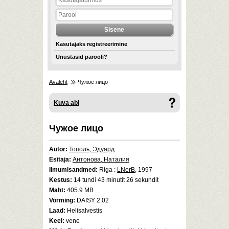
Kasutajaks registreerimine
Unustasid parooli?
Avaleht
Чужое лицо
Kuva abi
Чужое лицо
Autor:
Тополь, Эдуард
Esitaja:
Антонова, Наталия
Ilmumisandmed:
Riga :
LNerB
, 1997
Kestus:
14 tundi 43 minutit 26 sekundit
Maht:
405.9 MB
Vorming:
DAISY 2.02
Laad:
Helisalvestis
Keel:
vene