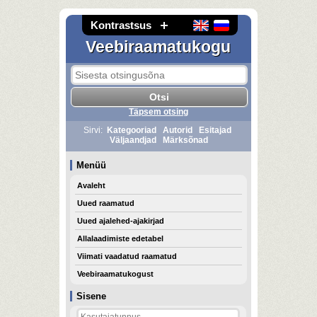
Kontrastsus
Veebiraamatukogu
Täpsem otsing
Sirvi:
Kategooriad
Autorid
Esitajad
Väljaandjad
Märksõnad
Menüü
Avaleht
Uued raamatud
Uued ajalehed-ajakirjad
Allalaadimiste edetabel
Viimati vaadatud raamatud
Veebiraamatukogust
Sisene