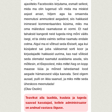
ajaviiteks Facebookis kirjutama, esmalt sellest,
mida ma olin lugenud või mida ma miskist
asjast arvan, hiljem aga ka omaenda
meenutusi ammustest aegadest, siis hakkasid
inimesed kommentaarides küsima, miks ma
oma mälestusi raamatusse ei vormi. Et nad
tahaksid kangesti neid lugeda ning mõni väitis
isegi, et ta oleks valmis sellise raamatu endale
ostma. Algul ma ei võtnud seda tõsiselt, aga kui
küsijatest sai juba väiksemat sorti koor ja
kirjastajadki hakkasid uurima, kas nad võiksid
seda olematut raamatut avaldama asuda, siis
mõtlesin, et tõepoolest, miks mitte! Aeg on kopp
maasse lüüa ja mõned lahedamad lood
aegade hämarusest välja kaevata. Sest olgem
ausad, pulli on ikka saanud, ja miks mitte seda
üheskoos meenutada!
(Olav Osolin)
Teavikut alla laadida, kuulata ja lugeda
saavad kasutajad, kellele administraator
on andnud vastava õiguse.