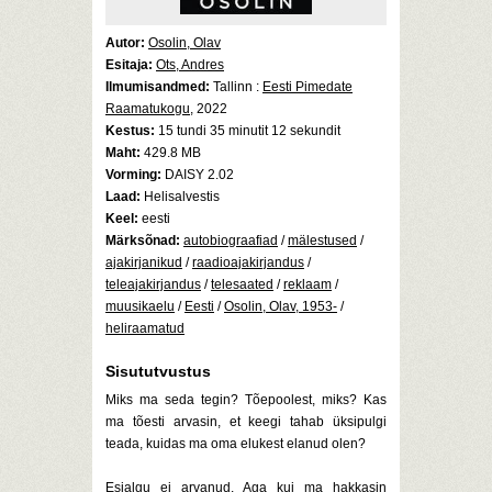
Autor:
Osolin, Olav
Esitaja:
Ots, Andres
Ilmumisandmed:
Tallinn :
Eesti Pimedate
Raamatukogu
, 2022
Kestus:
15 tundi 35 minutit 12 sekundit
Maht:
429.8 MB
Vorming:
DAISY 2.02
Laad:
Helisalvestis
Keel:
eesti
Märksõnad:
autobiograafiad
/
mälestused
/
ajakirjanikud
/
raadioajakirjandus
/
teleajakirjandus
/
telesaated
/
reklaam
/
muusikaelu
/
Eesti
/
Osolin, Olav, 1953-
/
heliraamatud
Sisututvustus
Miks ma seda tegin? Tõepoolest, miks? Kas
ma tõesti arvasin, et keegi tahab üksipulgi
teada, kuidas ma oma elukest elanud olen?
Esialgu ei arvanud. Aga kui ma hakkasin