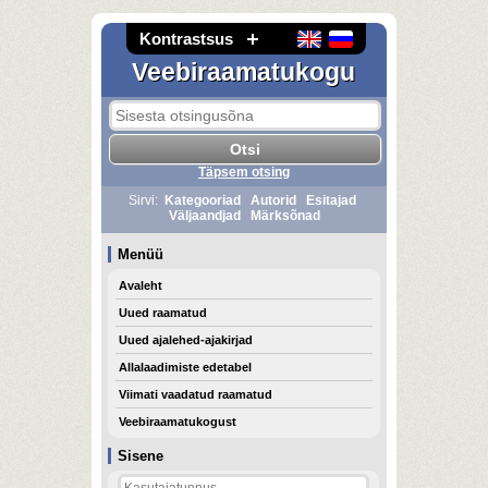
Kontrastsus
Veebiraamatukogu
Täpsem otsing
Sirvi:
Kategooriad
Autorid
Esitajad
Väljaandjad
Märksõnad
Menüü
Avaleht
Uued raamatud
Uued ajalehed-ajakirjad
Allalaadimiste edetabel
Viimati vaadatud raamatud
Veebiraamatukogust
Sisene