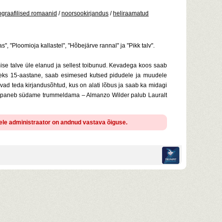
ograafilised romaanid
/
noorsookirjandus
/
heliraamatud
, "Ploomioja kallastel", "Hõbejärve rannal" ja "Pikk talv".
se talve üle elanud ja sellest toibunud. Kevadega koos saab
seks 15-aastane, saab esimesed kutsed pidudele ja muudele
tavad teda kirjandusõhtud, kus on alati lõbus ja saab ka midagi
et paneb südame trummeldama – Almanzo Wilder palub Lauralt
llele administraator on andnud vastava õiguse.