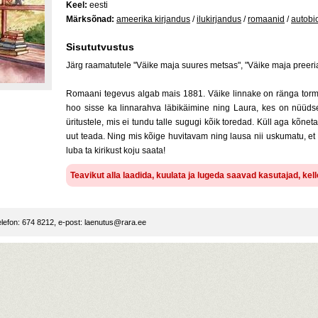
Keel:
eesti
Märksõnad:
ameerika kirjandus
/
ilukirjandus
/
romaanid
/
autobi
Sisututvustus
Järg raamatutele "Väike maja suures metsas", "Väike maja preerias"
Romaani tegevus algab mais 1881. Väike linnake on ränga tormi
hoo sisse ka linnarahva läbikäimine ning Laura, kes on nüüd
üritustele, mis ei tundu talle sugugi kõik toredad. Küll aga kõne
uut teada. Ning mis kõige huvitavam ning lausa nii uskumatu, 
luba ta kirikust koju saata!
Teavikut alla laadida, kuulata ja lugeda saavad kasutajad, ke
lefon: 674 8212, e-post:
laenutus@rara.ee