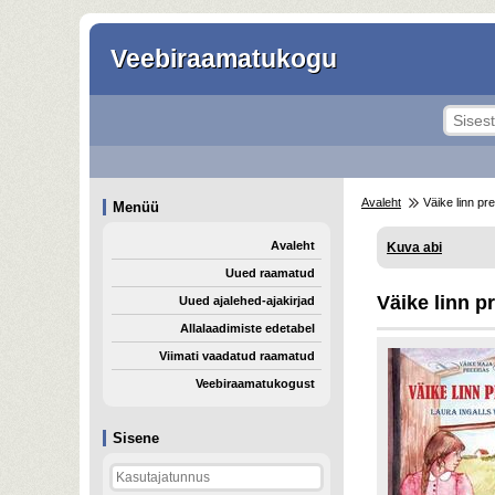
Veebiraamatukogu
Avaleht
Väike linn pre
Menüü
Avaleht
Kuva abi
Uued raamatud
Väike linn p
Uued ajalehed-ajakirjad
Allalaadimiste edetabel
Viimati vaadatud raamatud
Veebiraamatukogust
Sisene