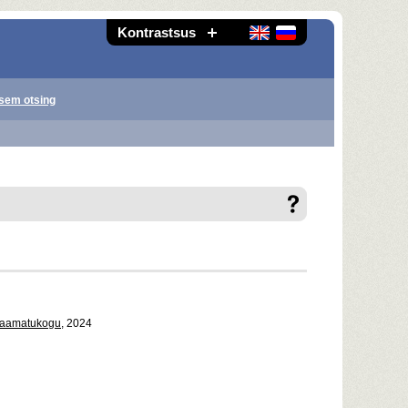
Kontrastsus
sem otsing
Raamatukogu
, 2024