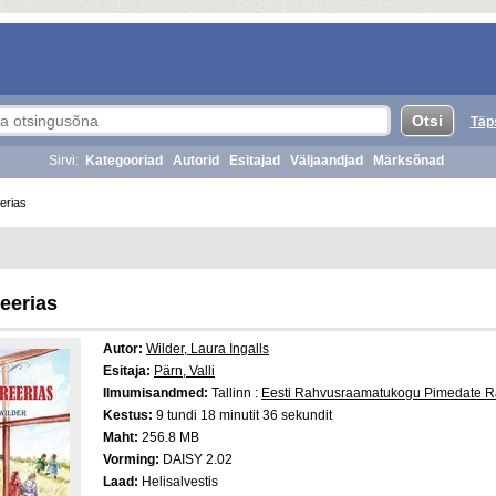
Täp
Sirvi:
Kategooriad
Autorid
Esitajad
Väljaandjad
Märksõnad
erias
reerias
Autor:
Wilder, Laura Ingalls
Esitaja:
Pärn, Valli
Ilmumisandmed:
Tallinn :
Eesti Rahvusraamatukogu Pimedate 
Kestus:
9 tundi 18 minutit 36 sekundit
Maht:
256.8 MB
Vorming:
DAISY 2.02
Laad:
Helisalvestis