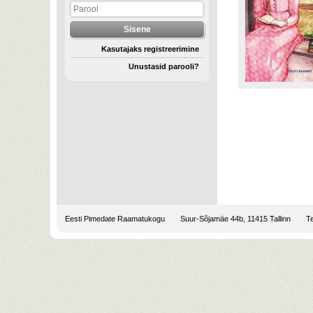
Kasutajaks registreerimine
Unustasid parooli?
Eesti Pimedate Raamatukogu
Suur-Sõjamäe 44b, 11415 Tallinn
Te