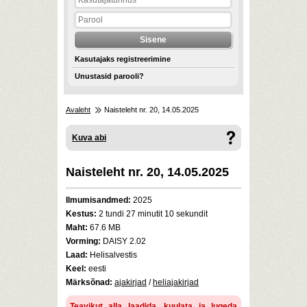
Kasutajaks registreerimine
Unustasid parooli?
Avaleht
Naisteleht nr. 20, 14.05.2025
Kuva abi
Naisteleht nr. 20, 14.05.2025
Ilmumisandmed:
2025
Kestus:
2 tundi 27 minutit 10 sekundit
Maht:
67.6 MB
Vorming:
DAISY 2.02
Laad:
Helisalvestis
Keel:
eesti
Märksõnad:
ajakirjad
/
heliajakirjad
Teavikut alla laadida, kuulata ja lugeda