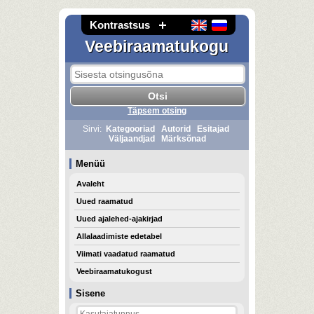
Kontrastsus
Veebiraamatukogu
Täpsem otsing
Sirvi:
Kategooriad
Autorid
Esitajad
Väljaandjad
Märksõnad
Menüü
Avaleht
Uued raamatud
Uued ajalehed-ajakirjad
Allalaadimiste edetabel
Viimati vaadatud raamatud
Veebiraamatukogust
Sisene