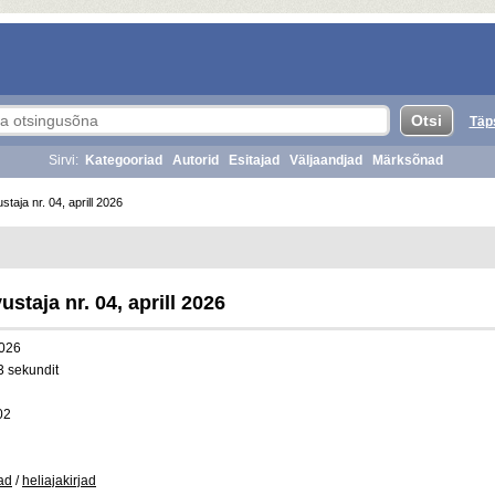
Täp
Sirvi:
Kategooriad
Autorid
Esitajad
Väljaandjad
Märksõnad
aja nr. 04, aprill 2026
staja nr. 04, aprill 2026
026
3 sekundit
02
jad
/
heliajakirjad