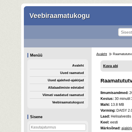
Veebiraamatukogu
Avaleht
Raamatututvust
Menüü
Avaleht
Kuva abi
Uued raamatud
Raamatututvu
Uued ajalehed-ajakirjad
Allalaadimiste edetabel
Ilmumisandmed:
2
Viimati vaadatud raamatud
Kestus:
30 minutit 
Veebiraamatukogust
Maht:
13.8 MB
Vorming:
DAISY 2.
Laad:
Helisalvestis
Sisene
Keel:
eesti
Märksõnad:
ajakir