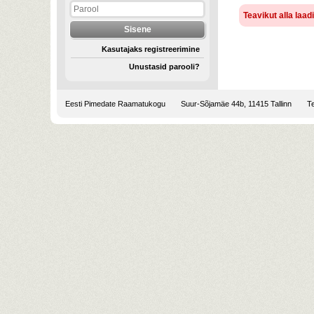
Teavikut alla laa
Kasutajaks registreerimine
Unustasid parooli?
Eesti Pimedate Raamatukogu
Suur-Sõjamäe 44b, 11415 Tallinn
Te