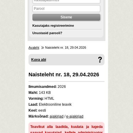
Kasutajaks registreerimine
Unustasid parooli?
Avaleht
Naisteleht nr. 18, 29.04.2026
Kuva abi
Naisteleht nr. 18, 29.04.2026
Ilmumisandmed:
2026
Maht:
143 KB
Vorming:
HTML
Laad:
Elektrooniline teavik
Keel:
eesti
Märksõnad:
ajakirjad
/
e-ajakirjad
Teavikut alla laadida, kuulata ja lugeda
saavad kasutajad, kellele administraator