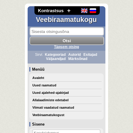
Kontrastsus
Veebiraamatukogu
Täpsem otsing
Sirvi:
Kategooriad
Autorid
Esitajad
Väljaandjad
Märksõnad
Menüü
Avaleht
Uued raamatud
Uued ajalehed-ajakirjad
Allalaadimiste edetabel
Viimati vaadatud raamatud
Veebiraamatukogust
Sisene