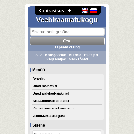
Kontrastsus
Veebiraamatukogu
Täpsem otsing
Sirvi:
Kategooriad
Autorid
Esitajad
Väljaandjad
Märksõnad
Menüü
Avaleht
Uued raamatud
Uued ajalehed-ajakirjad
Allalaadimiste edetabel
Viimati vaadatud raamatud
Veebiraamatukogust
Sisene