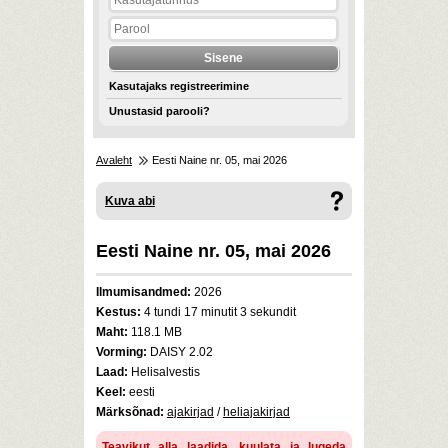
Kasutajaks registreerimine
Unustasid parooli?
Avaleht
Eesti Naine nr. 05, mai 2026
Kuva abi
Eesti Naine nr. 05, mai 2026
Ilmumisandmed:
2026
Kestus:
4 tundi 17 minutit 3 sekundit
Maht:
118.1 MB
Vorming:
DAISY 2.02
Laad:
Helisalvestis
Keel:
eesti
Märksõnad:
ajakirjad
/
heliajakirjad
Teavikut alla laadida, kuulata ja lugeda