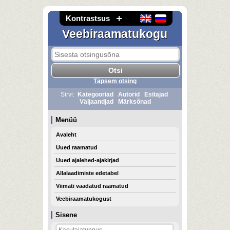
Kontrastsus
Veebiraamatukogu
Täpsem otsing
Sirvi:
Kategooriad
Autorid
Esitajad
Väljaandjad
Märksõnad
Menüü
Avaleht
Uued raamatud
Uued ajalehed-ajakirjad
Allalaadimiste edetabel
Viimati vaadatud raamatud
Veebiraamatukogust
Sisene