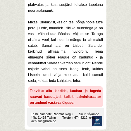
plahvatus ja kust seejärel leitakse tapetuna
noor ajakirjanik.
Mikael Blomkvist, kes on teel põhja poole tütre
pere juurde, maadleb isiklike muredega ja on
vastu võtnud uue tööalase väljakutse. Ta aga
ei aima veel, kui suurde mängu ta tahtmatult
satub. Samal ajal on Lisbeth Salander
kerkinud allmaailma huviorbiiti. Tema
eluaegne sõber Plague on kadunud - ja
vennatütart Svalat ähvardab samuti oht. Nende
asjade vahel on seos. Keegi teab, kuidas
Lisbethi urust välja meelitada, kuid samuti
seda, kuidas teda kahjutuks teha.
Teavikut alla laadida, kuulata ja lugeda
saavad kasutajad, kellele administraator
on andnud vastava õiguse.
Eesti Pimedate Raamatukogu
Suur-Sõjamäe
44b, 11415 Tallinn
Telefon: 674 8212, e-post:
laenutus@rara.ee