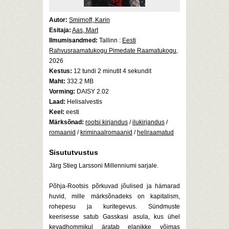
Autor:
Smirnoff, Karin
Esitaja:
Aas, Mart
Ilmumisandmed:
Tallinn :
Eesti
Rahvusraamatukogu Pimedate Raamatukogu
,
2026
Kestus:
12 tundi 2 minutit 4 sekundit
Maht:
332.2 MB
Vorming:
DAISY 2.02
Laad:
Helisalvestis
Keel:
eesti
Märksõnad:
rootsi kirjandus
/
ilukirjandus
/
romaanid
/
kriminaalromaanid
/
heliraamatud
Sisututvustus
Järg Stieg Larssoni Millenniumi sarjale.
Põhja-Rootsis põrkuvad jõulised ja hämarad
huvid, mille märksõnadeks on kapitalism,
rohepesu ja kuritegevus. Sündmuste
keerisesse satub Gasskasi asula, kus ühel
kevadhommikul äratab elanikke võimas