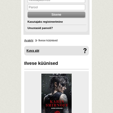
Kasutajaks registreerimine
Unustasid parooli?
Avaleht
Ilvese küünised
Kuva abi
Ilvese küünised