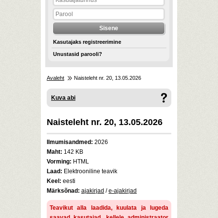
Kasutajaks registreerimine
Unustasid parooli?
Avaleht
Naisteleht nr. 20, 13.05.2026
Kuva abi
Naisteleht nr. 20, 13.05.2026
Ilmumisandmed:
2026
Maht:
142 KB
Vorming:
HTML
Laad:
Elektrooniline teavik
Keel:
eesti
Märksõnad:
ajakirjad
/
e-ajakirjad
Teavikut alla laadida, kuulata ja lugeda
saavad kasutajad, kellele administraator