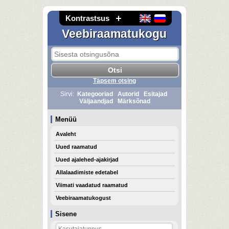
Kontrastsus
Veebiraamatukogu
Täpsem otsing
Sirvi:
Kategooriad
Autorid
Esitajad
Väljaandjad
Märksõnad
Menüü
Avaleht
Uued raamatud
Uued ajalehed-ajakirjad
Allalaadimiste edetabel
Viimati vaadatud raamatud
Veebiraamatukogust
Sisene