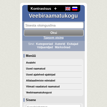
Kontrastsus
Veebiraamatukogu
Täpsem otsing
Sirvi:
Kategooriad
Autorid
Esitajad
Väljaandjad
Märksõnad
Menüü
Avaleht
Uued raamatud
Uued ajalehed-ajakirjad
Allalaadimiste edetabel
Viimati vaadatud raamatud
Veebiraamatukogust
Sisene