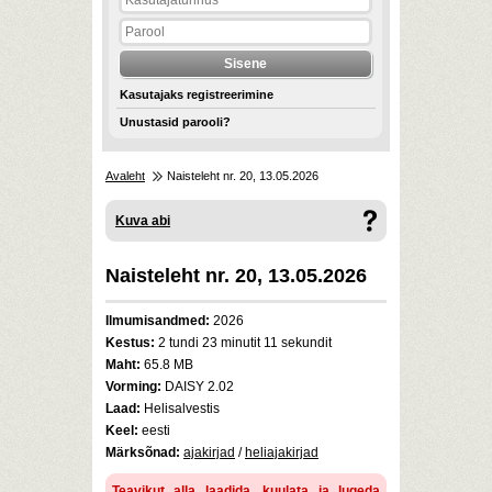
Kasutajaks registreerimine
Unustasid parooli?
Avaleht
Naisteleht nr. 20, 13.05.2026
Kuva abi
Naisteleht nr. 20, 13.05.2026
Ilmumisandmed:
2026
Kestus:
2 tundi 23 minutit 11 sekundit
Maht:
65.8 MB
Vorming:
DAISY 2.02
Laad:
Helisalvestis
Keel:
eesti
Märksõnad:
ajakirjad
/
heliajakirjad
Teavikut alla laadida, kuulata ja lugeda