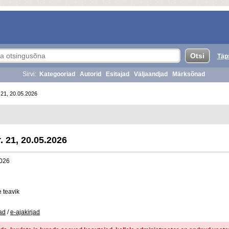
Täp
Sirvi:
Kategooriad
Autorid
Esitajad
Väljaandjad
Märksõnad
. 21, 20.05.2026
. 21, 20.05.2026
026
e teavik
jad
/
e-ajakirjad