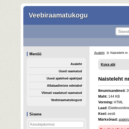
Veebiraamatukogu
Avaleht
Naisteleht nr
Menüü
Avaleht
Kuva abi
Uued raamatud
Naisteleht nr
Uued ajalehed-ajakirjad
Allalaadimiste edetabel
Ilmumisandmed:
2
Viimati vaadatud raamatud
Maht:
144 KB
Veebiraamatukogust
Vorming:
HTML
Laad:
Elektroonilin
Keel:
eesti
Sisene
Märksõnad:
ajakir