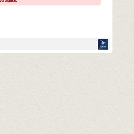
ava õiguse.