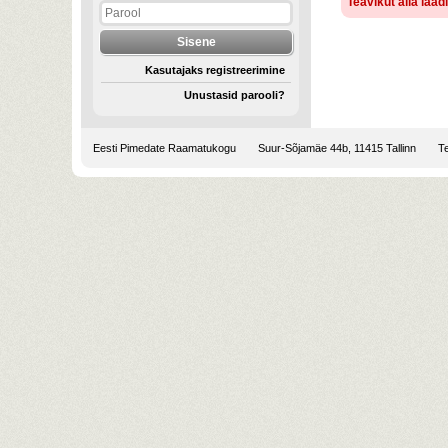
Teavikut alla laa
Kasutajaks registreerimine
Unustasid parooli?
Eesti Pimedate Raamatukogu
Suur-Sõjamäe 44b, 11415 Tallinn
Te