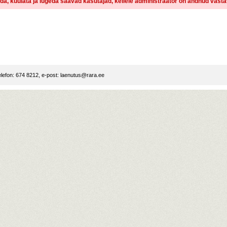
dida, kuulata ja lugeda saavad kasutajad, kellele administraator on andnud vast
lefon: 674 8212, e-post:
laenutus@rara.ee