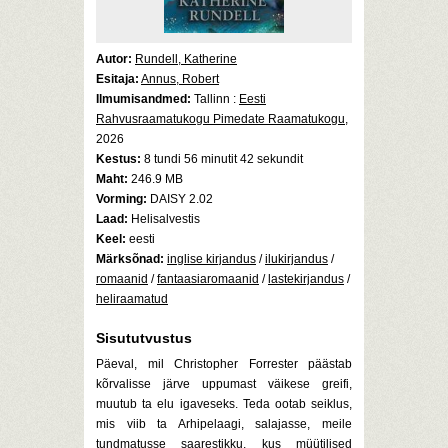
Autor:
Rundell, Katherine
Esitaja:
Annus, Robert
Ilmumisandmed:
Tallinn :
Eesti
Rahvusraamatukogu Pimedate Raamatukogu
,
2026
Kestus:
8 tundi 56 minutit 42 sekundit
Maht:
246.9 MB
Vorming:
DAISY 2.02
Laad:
Helisalvestis
Keel:
eesti
Märksõnad:
inglise kirjandus
/
ilukirjandus
/
romaanid
/
fantaasiaromaanid
/
lastekirjandus
/
heliraamatud
Sisututvustus
Päeval, mil Christopher Forrester päästab
kõrvalisse järve uppumast väikese greifi,
muutub ta elu igaveseks. Teda ootab seiklus,
mis viib ta Arhipelaagi, salajasse, meile
tundmatusse saarestikku, kus müütilised