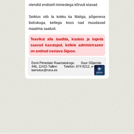
olendid endiselt inimestega kõrvuti elavad.
Seiklus viib ta kokku ka Maliga, põgeneva
tüdrukuga, kellega koos nad muudavad
maailma saatust.
Teavikut alla laadida, kuulata ja lugeda
saavad kasutajad, kellele administraator
on andnud vastava õiguse.
Eesti Pimedate Raamatukogu
Suur-Sõjamäe
44b, 11415 Tallinn
Telefon: 674 8212, e-post:
laenutus@rara.ee