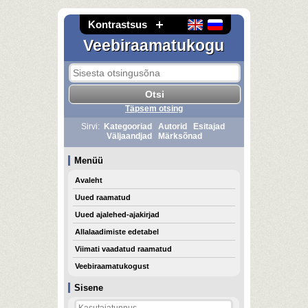
Kontrastsus
Veebiraamatukogu
Täpsem otsing
Sirvi:
Kategooriad
Autorid
Esitajad
Väljaandjad
Märksõnad
Menüü
Avaleht
Uued raamatud
Uued ajalehed-ajakirjad
Allalaadimiste edetabel
Viimati vaadatud raamatud
Veebiraamatukogust
Sisene